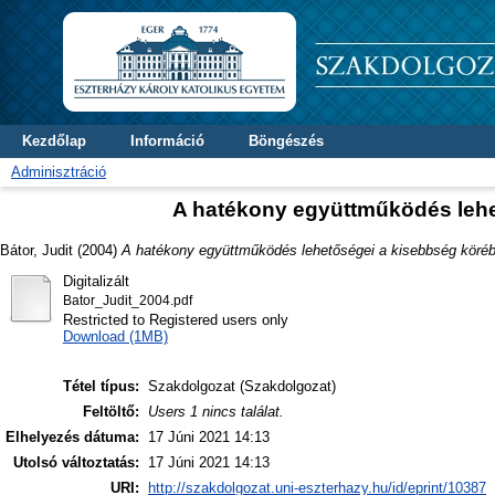
Kezdőlap
Információ
Böngészés
Adminisztráció
A hatékony együttműködés lehe
Bátor, Judit
(2004)
A hatékony együttműködés lehetőségei a kisebbség köréb
Digitalizált
Bator_Judit_2004.pdf
Restricted to Registered users only
Download (1MB)
Tétel típus:
Szakdolgozat (Szakdolgozat)
Feltöltő:
Users 1 nincs találat.
Elhelyezés dátuma:
17 Júni 2021 14:13
Utolsó változtatás:
17 Júni 2021 14:13
URI:
http://szakdolgozat.uni-eszterhazy.hu/id/eprint/10387