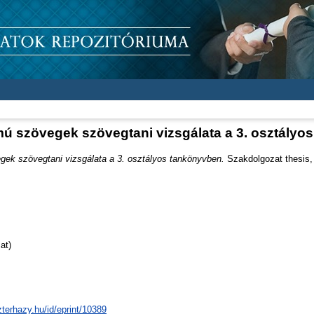
mú szövegek szövegtani vizsgálata a 3. osztály
gek szövegtani vizsgálata a 3. osztályos tankönyvben.
Szakdolgozat thesis, 
at)
zterhazy.hu/id/eprint/10389