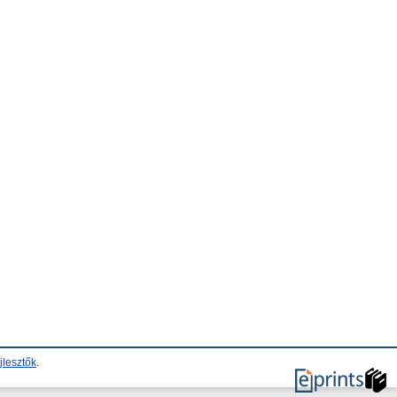
jlesztők
.