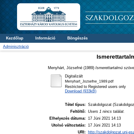
Kezdőlap
Információ
Böngészés
Adminisztráció
Ismerettartal
Menyhárt, Józsefné
(1989)
Ismerettartalmú szöve
Digitalizált
Menyhart_Jozsefne_1989.pdf
Restricted to Registered users only
Download (933kB)
Tétel típus:
Szakdolgozat (Szakdolgoz
Feltöltő:
Users 1 nincs találat.
Elhelyezés dátuma:
17 Júni 2021 14:13
Utolsó változtatás:
17 Júni 2021 14:13
URI:
http://szakdolgozat.uni-es