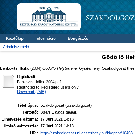
Kezdőlap
Információ
Böngészés
Adminisztráció
Gödöllő Hel
Benkovits, Ildikó
(2004)
Gödöllő Helytörténei Gyűjtemény.
Szakdolgozat thesi
Digitalizált
Benkovits_Ildiko_2004.pdf
Restricted to Registered users only
Download (2MB)
Tétel típus:
Szakdolgozat (Szakdolgozat)
Feltöltő:
Users 1 nincs találat.
Elhelyezés dátuma:
17 Júni 2021 14:13
Utolsó változtatás:
17 Júni 2021 14:13
URI:
http://szakdolgozat.uni-eszterhazy.hu/id/eprint/10403