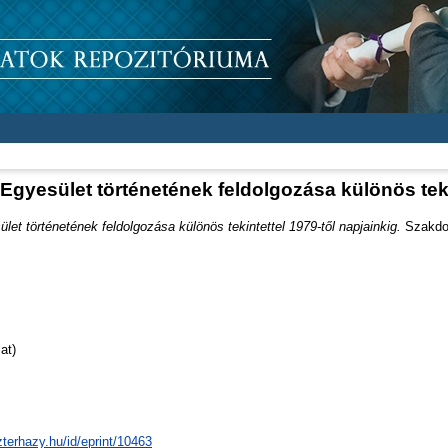
Egyesület történetének feldolgozása különös tekin
et történetének feldolgozása különös tekintettel 1979-től napjainkig.
Szakdolg
at)
zterhazy.hu/id/eprint/10463