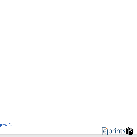
jlesztők
.