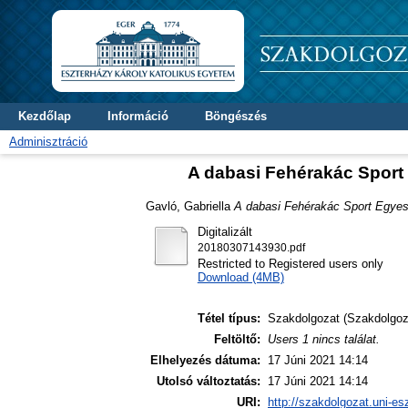
Kezdőlap
Információ
Böngészés
Adminisztráció
A dabasi Fehérakác Sport 
Gavló, Gabriella
A dabasi Fehérakác Sport Egyesül
Digitalizált
20180307143930.pdf
Restricted to Registered users only
Download (4MB)
Tétel típus:
Szakdolgozat (Szakdolgoz
Feltöltő:
Users 1 nincs találat.
Elhelyezés dátuma:
17 Júni 2021 14:14
Utolsó változtatás:
17 Júni 2021 14:14
URI:
http://szakdolgozat.uni-es