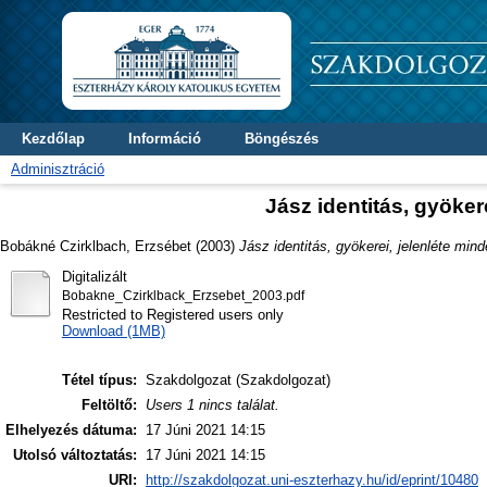
Kezdőlap
Információ
Böngészés
Adminisztráció
Jász identitás, gyöke
Bobákné Czirklbach, Erzsébet
(2003)
Jász identitás, gyökerei, jelenléte min
Digitalizált
Bobakne_Czirklback_Erzsebet_2003.pdf
Restricted to Registered users only
Download (1MB)
Tétel típus:
Szakdolgozat (Szakdolgozat)
Feltöltő:
Users 1 nincs találat.
Elhelyezés dátuma:
17 Júni 2021 14:15
Utolsó változtatás:
17 Júni 2021 14:15
URI:
http://szakdolgozat.uni-eszterhazy.hu/id/eprint/10480