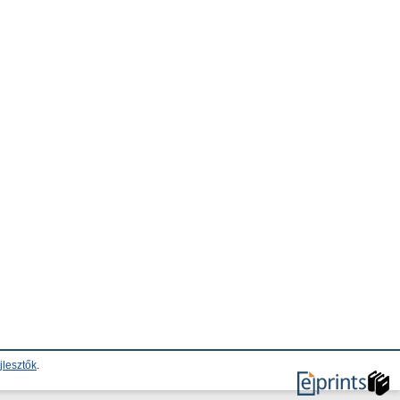
jlesztők
.