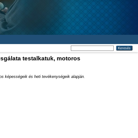
sgálata testalkatuk, motoros
os képességeik és heti tevékenységeik alapján.