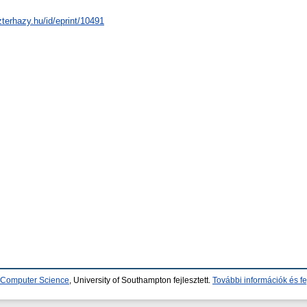
zterhazy.hu/id/eprint/10491
d Computer Science
, University of Southampton fejlesztett.
További információk és fe