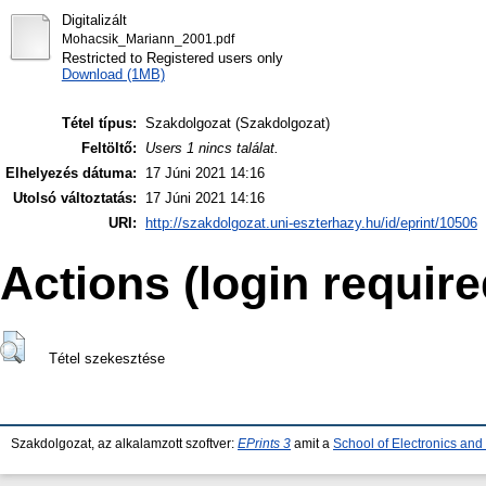
Digitalizált
Mohacsik_Mariann_2001.pdf
Restricted to Registered users only
Download (1MB)
Tétel típus:
Szakdolgozat (Szakdolgozat)
Feltöltő:
Users 1 nincs találat.
Elhelyezés dátuma:
17 Júni 2021 14:16
Utolsó változtatás:
17 Júni 2021 14:16
URI:
http://szakdolgozat.uni-eszterhazy.hu/id/eprint/10506
Actions (login require
Tétel szekesztése
Szakdolgozat, az alkalamzott szoftver:
EPrints 3
amit a
School of Electronics an