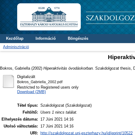
Kezdőlap
Információ
Böngészés
Adminisztráció
Hiperakti
Bokros, Gabriella
(2002)
Hiperaktivitás óvodáskorban.
Szakdolgozat thesis, D
Digitalizált
Bokros_Gabriella_2002.pdf
Restricted to Registered users only
Download (2MB)
Tétel típus:
Szakdolgozat (Szakdolgozat)
Feltöltő:
Users 1 nincs találat.
Elhelyezés dátuma:
17 Júni 2021 14:16
Utolsó változtatás:
17 Júni 2021 14:16
URI:
http://szakdolgozat.uni-eszterhazy.hu/id/eprint/10522