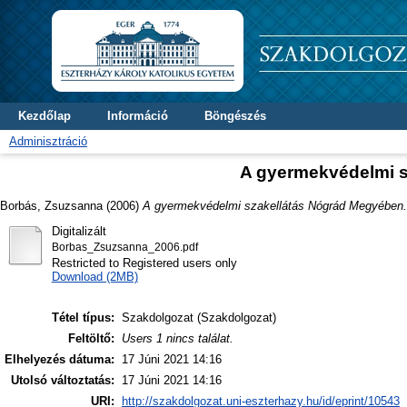
Kezdőlap
Információ
Böngészés
Adminisztráció
A gyermekvédelmi 
Borbás, Zsuzsanna
(2006)
A gyermekvédelmi szakellátás Nógrád Megyében.
Digitalizált
Borbas_Zsuzsanna_2006.pdf
Restricted to Registered users only
Download (2MB)
Tétel típus:
Szakdolgozat (Szakdolgozat)
Feltöltő:
Users 1 nincs találat.
Elhelyezés dátuma:
17 Júni 2021 14:16
Utolsó változtatás:
17 Júni 2021 14:16
URI:
http://szakdolgozat.uni-eszterhazy.hu/id/eprint/10543