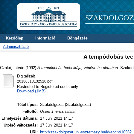
Kezdőlap
Információ
Böngészés
Adminisztráció
A tempódobás tech
Czakó, István
(1992)
A tempódobás technikája, védése és oktatása.
Szakdolg
Digitalizált
20180313132520.pdf
Restricted to Registered users only
Download (1MB)
Tétel típus:
Szakdolgozat (Szakdolgozat)
Feltöltő:
Users 1 nincs találat.
Elhelyezés dátuma:
17 Júni 2021 14:17
Utolsó változtatás:
17 Júni 2021 14:17
URI:
http://szakdolgozat.uni-eszterhazy.hu/id/eprint/10562