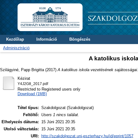
Kezdőlap
Információ
Böngészés
Adminisztráció
A katolikus iskol
Szilágyiné, Papp Brigitta
(2017)
A katolikus iskola vezetésének sajátosságai
Kézirat
Y4J2G8_2017.pdf
Restricted to Registered users only
Download (1MB)
Tétel típus:
Szakdolgozat (Szakdolgozat)
Feltöltő:
Users 1 nincs találat.
Elhelyezés dátuma:
15 Júni 2021 20:35
Utolsó változtatás:
15 Júni 2021 20:35
URI:
http://szakdolgozat.uni-eszterhazy.hu/id/eprint/1057