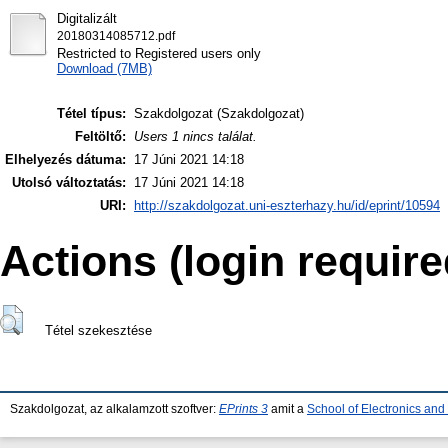
Digitalizált
20180314085712.pdf
Restricted to Registered users only
Download (7MB)
Tétel típus:
Szakdolgozat (Szakdolgozat)
Feltöltő:
Users 1 nincs találat.
Elhelyezés dátuma:
17 Júni 2021 14:18
Utolsó változtatás:
17 Júni 2021 14:18
URI:
http://szakdolgozat.uni-eszterhazy.hu/id/eprint/10594
Actions (login require
Tétel szekesztése
Szakdolgozat, az alkalamzott szoftver:
EPrints 3
amit a
School of Electronics an