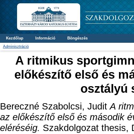
Kezdőlap
Információ
Böngészés
Adminisztráció
A ritmikus sportgim
előkészítő első és m
osztályú 
Bereczné Szabolcsi, Judit
A rit
az előkészítő első és második é
eléréséig.
Szakdolgozat thesis, D