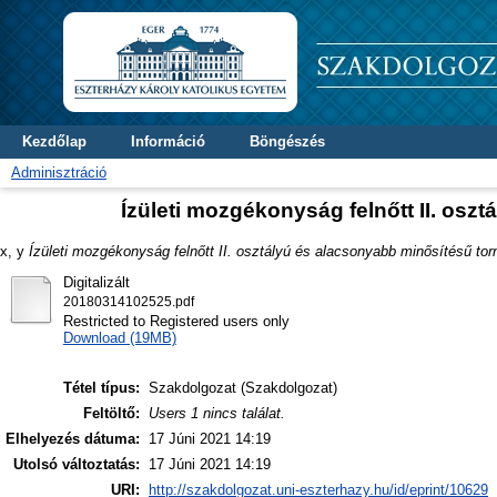
Kezdőlap
Információ
Böngészés
Adminisztráció
Ízületi mozgékonyság felnőtt II. osz
x, y
Ízületi mozgékonyság felnőtt II. osztályú és alacsonyabb minősítésű to
Digitalizált
20180314102525.pdf
Restricted to Registered users only
Download (19MB)
Tétel típus:
Szakdolgozat (Szakdolgozat)
Feltöltő:
Users 1 nincs találat.
Elhelyezés dátuma:
17 Júni 2021 14:19
Utolsó változtatás:
17 Júni 2021 14:19
URI:
http://szakdolgozat.uni-eszterhazy.hu/id/eprint/10629