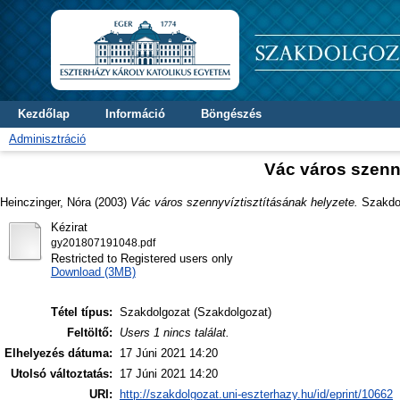
Kezdőlap
Információ
Böngészés
Adminisztráció
Vác város szenny
Heinczinger, Nóra
(2003)
Vác város szennyvíztisztításának helyzete.
Szakdol
Kézirat
gy201807191048.pdf
Restricted to Registered users only
Download (3MB)
Tétel típus:
Szakdolgozat (Szakdolgozat)
Feltöltő:
Users 1 nincs találat.
Elhelyezés dátuma:
17 Júni 2021 14:20
Utolsó változtatás:
17 Júni 2021 14:20
URI:
http://szakdolgozat.uni-eszterhazy.hu/id/eprint/10662