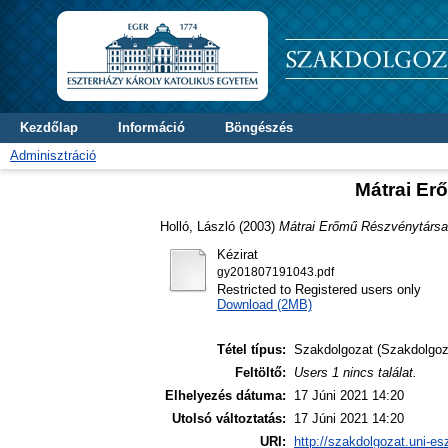
Kezdőlap
Információ
Böngészés
Adminisztráció
Mátrai Er
Holló, László
(2003)
Mátrai Erőmű Részvénytársas
Kézirat
gy201807191043.pdf
Restricted to Registered users only
Download (2MB)
Tétel típus:
Szakdolgozat (Szakdolgoz
Feltöltő:
Users 1 nincs találat.
Elhelyezés dátuma:
17 Júni 2021 14:20
Utolsó változtatás:
17 Júni 2021 14:20
URI:
http://szakdolgozat.uni-es