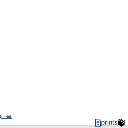
jlesztők
.