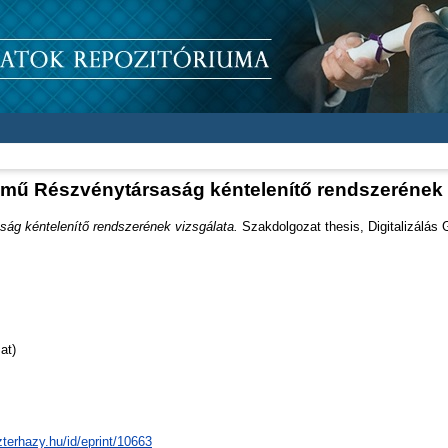
őmű Részvénytársaság kéntelenítő rendszerének 
ág kéntelenítő rendszerének vizsgálata.
Szakdolgozat thesis, Digitalizálás
at)
zterhazy.hu/id/eprint/10663