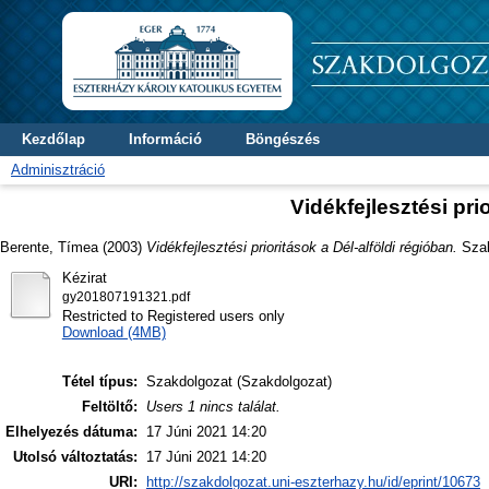
Kezdőlap
Információ
Böngészés
Adminisztráció
Vidékfejlesztési pri
Berente, Tímea
(2003)
Vidékfejlesztési prioritások a Dél-alföldi régióban.
Szak
Kézirat
gy201807191321.pdf
Restricted to Registered users only
Download (4MB)
Tétel típus:
Szakdolgozat (Szakdolgozat)
Feltöltő:
Users 1 nincs találat.
Elhelyezés dátuma:
17 Júni 2021 14:20
Utolsó változtatás:
17 Júni 2021 14:20
URI:
http://szakdolgozat.uni-eszterhazy.hu/id/eprint/10673