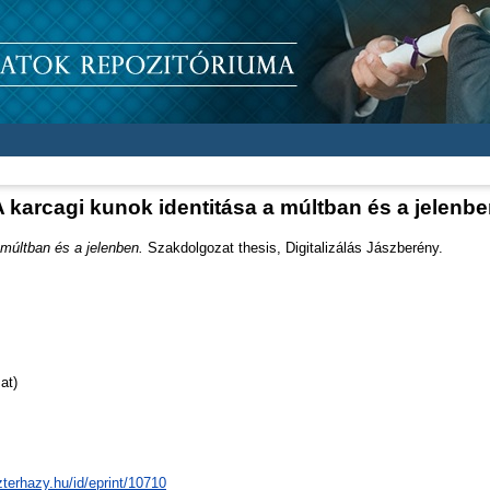
 karcagi kunok identitása a múltban és a jelenb
 múltban és a jelenben.
Szakdolgozat thesis, Digitalizálás Jászberény.
at)
zterhazy.hu/id/eprint/10710