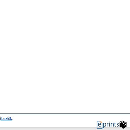
jlesztők
.