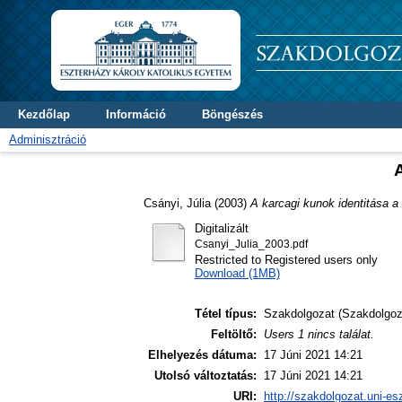
Kezdőlap
Információ
Böngészés
Adminisztráció
A
Csányi, Júlia
(2003)
A karcagi kunok identitása a
Digitalizált
Csanyi_Julia_2003.pdf
Restricted to Registered users only
Download (1MB)
Tétel típus:
Szakdolgozat (Szakdolgoz
Feltöltő:
Users 1 nincs találat.
Elhelyezés dátuma:
17 Júni 2021 14:21
Utolsó változtatás:
17 Júni 2021 14:21
URI:
http://szakdolgozat.uni-es