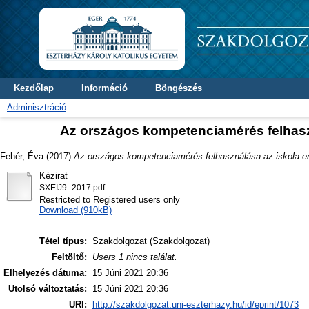
Kezdőlap
Információ
Böngészés
Adminisztráció
Az országos kompetenciamérés felhasz
Fehér, Éva
(2017)
Az országos kompetenciamérés felhasználása az iskola e
Kézirat
SXEIJ9_2017.pdf
Restricted to Registered users only
Download (910kB)
Tétel típus:
Szakdolgozat (Szakdolgozat)
Feltöltő:
Users 1 nincs találat.
Elhelyezés dátuma:
15 Júni 2021 20:36
Utolsó változtatás:
15 Júni 2021 20:36
URI:
http://szakdolgozat.uni-eszterhazy.hu/id/eprint/1073