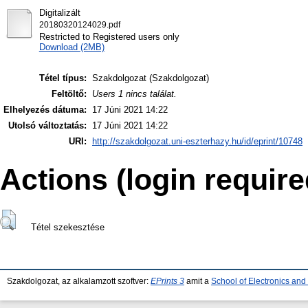
Digitalizált
20180320124029.pdf
Restricted to Registered users only
Download (2MB)
Tétel típus:
Szakdolgozat (Szakdolgozat)
Feltöltő:
Users 1 nincs találat.
Elhelyezés dátuma:
17 Júni 2021 14:22
Utolsó változtatás:
17 Júni 2021 14:22
URI:
http://szakdolgozat.uni-eszterhazy.hu/id/eprint/10748
Actions (login require
Tétel szekesztése
Szakdolgozat, az alkalamzott szoftver:
EPrints 3
amit a
School of Electronics an