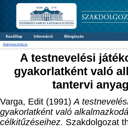
Kezdőlap
Információ
Böngészés
Adminisztráció
A testnevelési játék
gyakorlatként való a
tantervi anyag
Varga, Edit
(1991)
A testnevelés
gyakorlatként való alkalmazkodá
célkitűzéseihez.
Szakdolgozat the