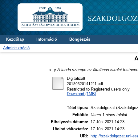
Kezdőlap
Információ
Böngészés
Adminisztráció
A
x, y
A labda szerepe az általános iskolai testnev
Digitalizált
20180320141211.pdf
Restricted to Registered users only
Download (1MB)
Tétel típus:
Szakdolgozat (Szakdolgoz
Feltöltő:
Users 1 nincs találat.
Elhelyezés dátuma:
17 Júni 2021 14:23
Utolsó változtatás:
17 Júni 2021 14:23
URI:
http://szakdolgozat.uni-es