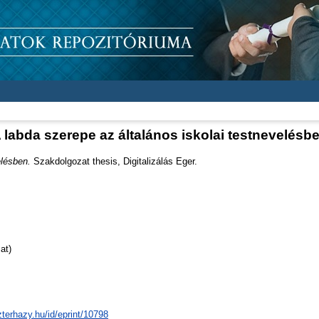
 labda szerepe az általános iskolai testnevelésb
elésben.
Szakdolgozat thesis, Digitalizálás Eger.
at)
zterhazy.hu/id/eprint/10798