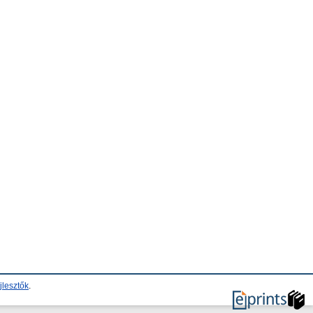
jlesztők
.