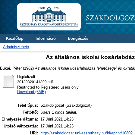
Kezdőlap
Információ
Böngészés
Adminisztráció
Az általános iskolai kosárlabdá
Bukai, Péter
(1982)
Az általános iskolai kosárlabdázás lehetőségei és oktat
Digitalizált
20180320141800.pdf
Restricted to Registered users only
Download (6MB)
Tétel típus:
Szakdolgozat (Szakdolgozat)
Feltöltő:
Users 1 nincs találat.
Elhelyezés dátuma:
17 Júni 2021 14:23
Utolsó változtatás:
17 Júni 2021 14:23
URI:
http://szakdolgozat.uni-eszterhazy.hu/id/eprint/10802