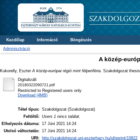
Kezdőlap
Információ
Böngészés
Adminisztráció
A közép-európa
Kukorelly, Eszter
A közép-európai régió mint félperiféria.
Szakdolgozat thesis,
Digitalizált
20180322090721.pdf
Restricted to Registered users only
Download (4MB)
Tétel típus:
Szakdolgozat (Szakdolgozat)
Feltöltő:
Users 1 nincs találat.
Elhelyezés dátuma:
17 Júni 2021 14:24
Utolsó változtatás:
17 Júni 2021 14:24
URI:
http://szakdolgozat.uni-eszterhazy.hu/id/eprint/10822