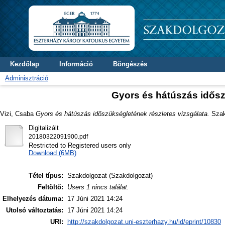
Kezdőlap
Információ
Böngészés
Adminisztráció
Gyors és hátúszás idősz
Vizi, Csaba
Gyors és hátúszás időszükségletének részletes vizsgálata.
Szakd
Digitalizált
20180322091900.pdf
Restricted to Registered users only
Download (6MB)
Tétel típus:
Szakdolgozat (Szakdolgozat)
Feltöltő:
Users 1 nincs találat.
Elhelyezés dátuma:
17 Júni 2021 14:24
Utolsó változtatás:
17 Júni 2021 14:24
URI:
http://szakdolgozat.uni-eszterhazy.hu/id/eprint/10830