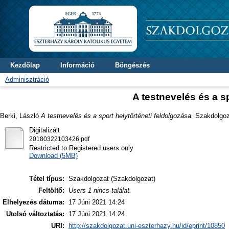
Kezdőlap
Információ
Böngészés
Adminisztráció
A testnevelés és a s
Berki, László
A testnevelés és a sport helytörténeti feldolgozása.
Szakdolgoza
Digitalizált
20180322103426.pdf
Restricted to Registered users only
Download (5MB)
Tétel típus:
Szakdolgozat (Szakdolgozat)
Feltöltő:
Users 1 nincs találat.
Elhelyezés dátuma:
17 Júni 2021 14:24
Utolsó változtatás:
17 Júni 2021 14:24
URI:
http://szakdolgozat.uni-eszterhazy.hu/id/eprint/10850