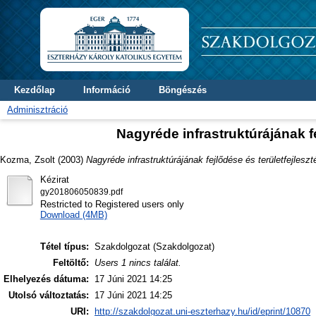
Kezdőlap
Információ
Böngészés
Adminisztráció
Nagyréde infrastruktúrájának fe
Kozma, Zsolt
(2003)
Nagyréde infrastruktúrájának fejlődése és területfejleszt
Kézirat
gy201806050839.pdf
Restricted to Registered users only
Download (4MB)
Tétel típus:
Szakdolgozat (Szakdolgozat)
Feltöltő:
Users 1 nincs találat.
Elhelyezés dátuma:
17 Júni 2021 14:25
Utolsó változtatás:
17 Júni 2021 14:25
URI:
http://szakdolgozat.uni-eszterhazy.hu/id/eprint/10870