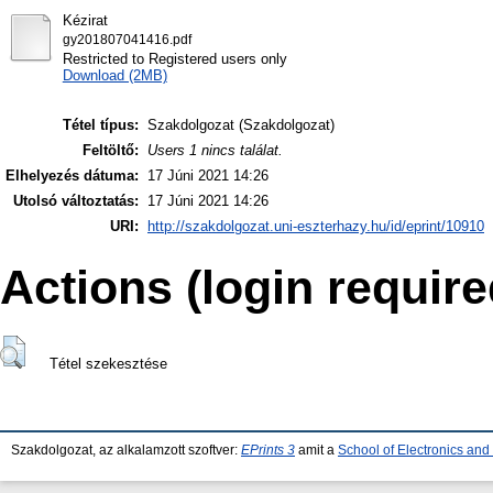
Kézirat
gy201807041416.pdf
Restricted to Registered users only
Download (2MB)
Tétel típus:
Szakdolgozat (Szakdolgozat)
Feltöltő:
Users 1 nincs találat.
Elhelyezés dátuma:
17 Júni 2021 14:26
Utolsó változtatás:
17 Júni 2021 14:26
URI:
http://szakdolgozat.uni-eszterhazy.hu/id/eprint/10910
Actions (login require
Tétel szekesztése
Szakdolgozat, az alkalamzott szoftver:
EPrints 3
amit a
School of Electronics an