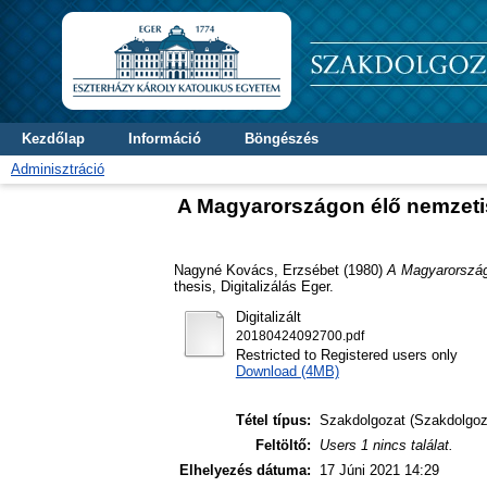
Kezdőlap
Információ
Böngészés
Adminisztráció
A Magyarországon élő nemzetis
Nagyné Kovács, Erzsébet
(1980)
A Magyarországo
thesis, Digitalizálás Eger.
Digitalizált
20180424092700.pdf
Restricted to Registered users only
Download (4MB)
Tétel típus:
Szakdolgozat (Szakdolgoz
Feltöltő:
Users 1 nincs találat.
Elhelyezés dátuma:
17 Júni 2021 14:29