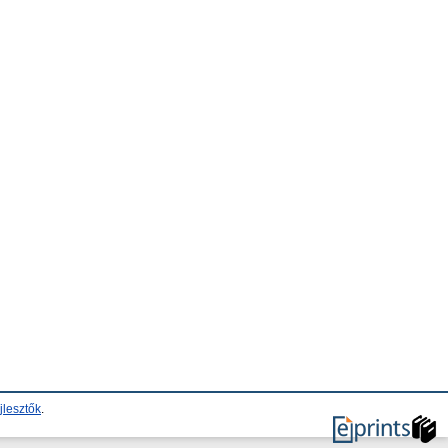
jlesztők
.