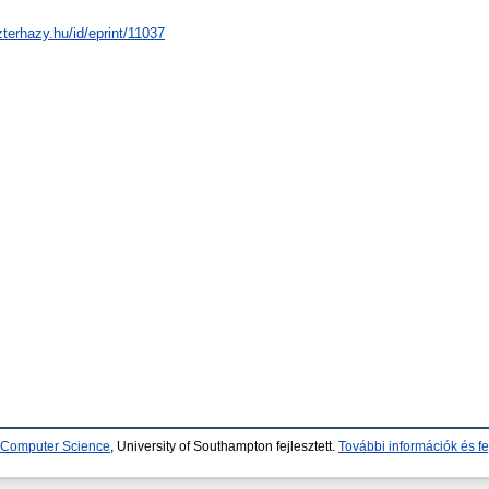
zterhazy.hu/id/eprint/11037
d Computer Science
, University of Southampton fejlesztett.
További információk és fe