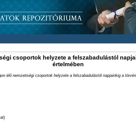
égi csoportok helyzete a felszabadulástól napjai
értelmében
n élő nemzetiségi csoportok helyzete a felszabadulástól napjainkig a törvé
at)