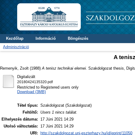
Kezdőlap
Információ
Böngészés
Adminisztráció
A tenis
Remenyik, Zsolt
(1988)
A tenisz technikai elemei.
Szakdolgozat thesis, Digita
Digitalizált
20180424135320.pdf
Restricted to Registered users only
Download (3MB)
Tétel típus:
Szakdolgozat (Szakdolgozat)
Feltöltő:
Users 1 nincs találat.
Elhelyezés dátuma:
17 Júni 2021 14:29
Utolsó változtatás:
17 Júni 2021 14:29
URI:
http://szakdolgozat.uni-eszterhazy.hu/id/eprint/11050