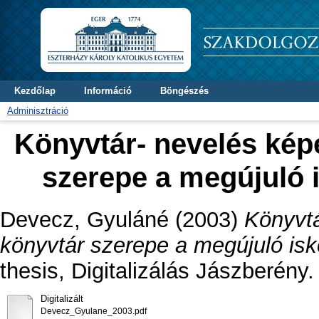
Kezdőlap
Információ
Böngészés
Adminisztráció
Könyvtár- nevelés képe
szerepe a megújuló 
Devecz, Gyuláné
(2003)
Könyvtá
könyvtár szerepe a megújuló is
thesis, Digitalizálás Jászberény.
Digitalizált
Devecz_Gyulane_2003.pdf