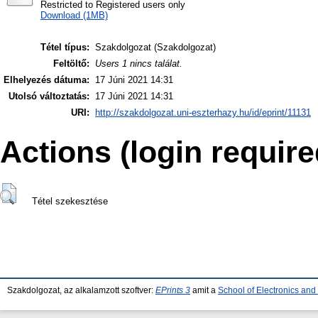
Restricted to Registered users only
Download (1MB)
Tétel típus:
Szakdolgozat (Szakdolgozat)
Feltöltő:
Users 1 nincs találat.
Elhelyezés dátuma:
17 Júni 2021 14:31
Utolsó változtatás:
17 Júni 2021 14:31
URI:
http://szakdolgozat.uni-eszterhazy.hu/id/eprint/11131
Actions (login require
Tétel szekesztése
Szakdolgozat, az alkalamzott szoftver:
EPrints 3
amit a
School of Electronics an