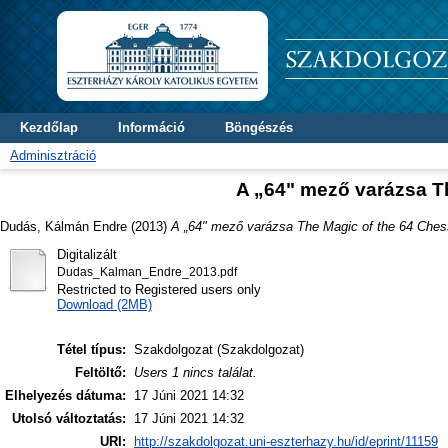
Kezdőlap
Információ
Böngészés
Adminisztráció
A „64" mező varázsa T
Dudás, Kálmán Endre
(2013)
A „64" mező varázsa The Magic of the 64 Ches
Digitalizált
Dudas_Kalman_Endre_2013.pdf
Restricted to Registered users only
Download (2MB)
Tétel típus:
Szakdolgozat (Szakdolgozat)
Feltöltő:
Users 1 nincs találat.
Elhelyezés dátuma:
17 Júni 2021 14:32
Utolsó változtatás:
17 Júni 2021 14:32
URI:
http://szakdolgozat.uni-eszterhazy.hu/id/eprint/11159