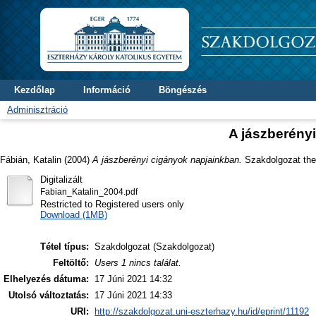
Kezdőlap
Információ
Böngészés
Adminisztráció
A jászberény
Fábián, Katalin
(2004)
A jászberényi cigányok napjainkban.
Szakdolgozat thes
Digitalizált
Fabian_Katalin_2004.pdf
Restricted to Registered users only
Download (1MB)
Tétel típus:
Szakdolgozat (Szakdolgozat)
Feltöltő:
Users 1 nincs találat.
Elhelyezés dátuma:
17 Júni 2021 14:32
Utolsó változtatás:
17 Júni 2021 14:33
URI:
http://szakdolgozat.uni-eszterhazy.hu/id/eprint/11192