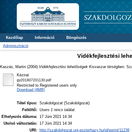
Kezdőlap
Információ
Böngészés
Adminisztráció
Vidékfejlesztési le
Kaszás, Martin
(2004)
Vidékfejlesztési lehetőségek Kisvaszar térségben.
Sza
Kézirat
gy201807201130.pdf
Restricted to Registered users only
Download (4MB)
Tétel típus:
Szakdolgozat (Szakdolgozat)
Feltöltő:
Users 1 nincs találat.
Elhelyezés dátuma:
17 Júni 2021 14:34
Utolsó változtatás:
17 Júni 2021 14:34
URI:
http://szakdolgozat.uni-eszterhazy.hu/id/eprint/11238