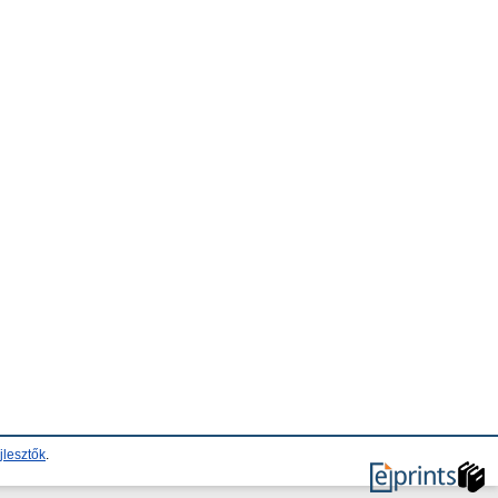
jlesztők
.