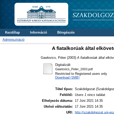
Kezdőlap
Információ
Böngészés
Adminisztráció
A fiatalkorúak által elköv
Gawlovics, Péter
(2003)
A fiatalkorúak által elk
Digitalizált
Gawlovics_Peter_2003.pdf
Restricted to Registered users only
Download (1MB)
Tétel típus:
Szakdolgozat (Szakdolgoz
Feltöltő:
Users 1 nincs találat.
Elhelyezés dátuma:
17 Júni 2021 14:35
Utolsó változtatás:
17 Júni 2021 14:35
URI:
http://szakdolgozat.uni-es