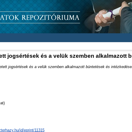
etett jogsértések és a velük szemben alkalmazott
övetett jogsértések és a velük szemben alkalmazott büntetések és intézkedése
at)
zterhazy.hu/id/eprint/11315