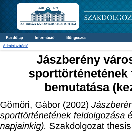
Kezdőlap
Információ
Böngészés
Adminisztráció
Jászberény város
sporttörténetének
bemutatása (kez
Gömöri, Gábor
(2002)
Jászberén
sporttörténetének feldolgozása 
napjainkig).
Szakdolgozat thesis,