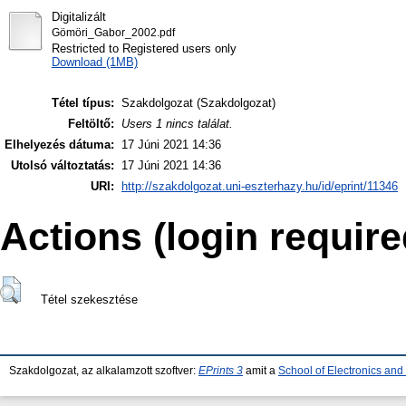
Digitalizált
Gömöri_Gabor_2002.pdf
Restricted to Registered users only
Download (1MB)
Tétel típus:
Szakdolgozat (Szakdolgozat)
Feltöltő:
Users 1 nincs találat.
Elhelyezés dátuma:
17 Júni 2021 14:36
Utolsó változtatás:
17 Júni 2021 14:36
URI:
http://szakdolgozat.uni-eszterhazy.hu/id/eprint/11346
Actions (login require
Tétel szekesztése
Szakdolgozat, az alkalamzott szoftver:
EPrints 3
amit a
School of Electronics an