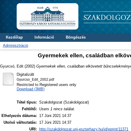
Kezdőlap
Információ
Böngészés
Adminisztráció
Gyermekek ellen, családban elkö
Gyurcsó, Edit
(2002)
Gyermekek ellen, családban elkövetett bűncselekmény
Digitalizált
Gyurcso_Edit_2002.pdf
Restricted to Registered users only
Download (3MB)
Tétel típus:
Szakdolgozat (Szakdolgozat)
Feltöltő:
Users 1 nincs találat.
Elhelyezés dátuma:
17 Júni 2021 14:37
Utolsó változtatás:
17 Júni 2021 14:37
URI:
http://szakdolgozat.uni-eszterhazy.hu/id/eprint/11371