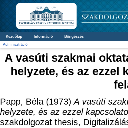
Kezdőlap
Információ
Böngészés
Adminisztráció
A vasúti szakmai okta
helyzete, és az ezzel
fe
Papp, Béla
(1973)
A vasúti sza
helyzete, és az ezzel kapcsolato
szakdolgozat thesis, Digitalizálá