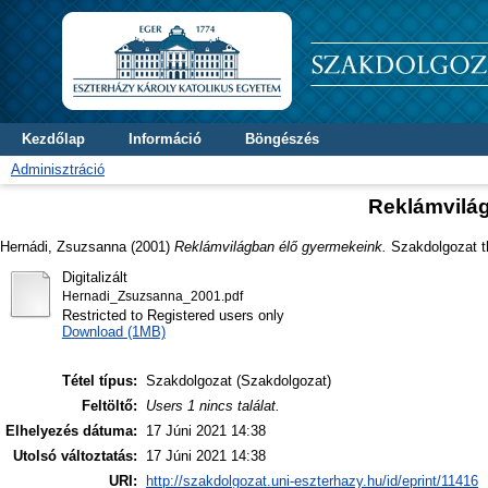
Kezdőlap
Információ
Böngészés
Adminisztráció
Reklámvilá
Hernádi, Zsuzsanna
(2001)
Reklámvilágban élő gyermekeink.
Szakdolgozat th
Digitalizált
Hernadi_Zsuzsanna_2001.pdf
Restricted to Registered users only
Download (1MB)
Tétel típus:
Szakdolgozat (Szakdolgozat)
Feltöltő:
Users 1 nincs találat.
Elhelyezés dátuma:
17 Júni 2021 14:38
Utolsó változtatás:
17 Júni 2021 14:38
URI:
http://szakdolgozat.uni-eszterhazy.hu/id/eprint/11416