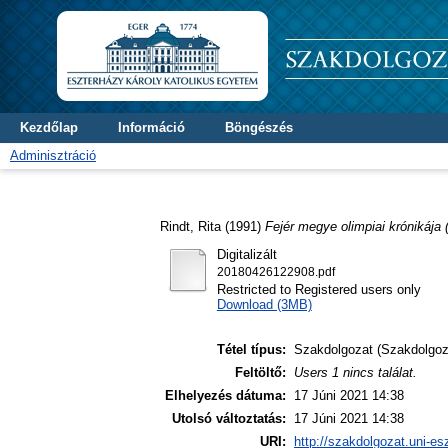
Kezdőlap
Információ
Böngészés
Adminisztráció
Rindt, Rita
(1991)
Fejér megye olimpiai krónikája 
Digitalizált
20180426122908.pdf
Restricted to Registered users only
Download (3MB)
Tétel típus:
Szakdolgozat (Szakdolgoz
Feltöltő:
Users 1 nincs találat.
Elhelyezés dátuma:
17 Júni 2021 14:38
Utolsó változtatás:
17 Júni 2021 14:38
URI:
http://szakdolgozat.uni-es