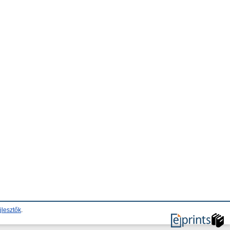
jlesztők
.