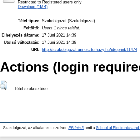
Restricted to Registered users only
Download (1MB)
Tétel típus:
Szakdolgozat (Szakdolgozat)
Feltöltő:
Users 1 nincs találat.
Elhelyezés dátuma:
17 Júni 2021 14:39
Utolsó változtatás:
17 Júni 2021 14:39
URI:
http://szakdolgozat.uni-eszterhazy.hu/id/eprint/11474
Actions (login require
Tétel szekesztése
Szakdolgozat, az alkalamzott szoftver:
EPrints 3
amit a
School of Electronics an