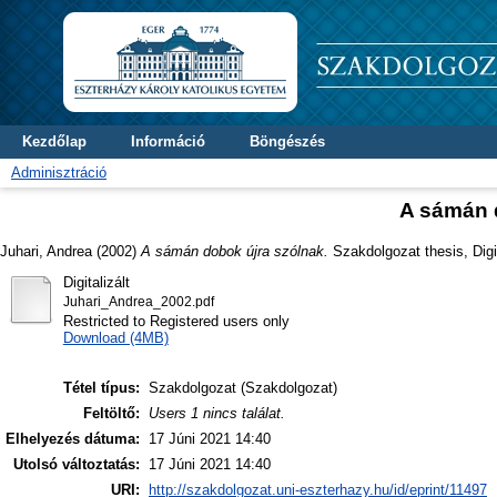
Kezdőlap
Információ
Böngészés
Adminisztráció
A sámán 
Juhari, Andrea
(2002)
A sámán dobok újra szólnak.
Szakdolgozat thesis, Digi
Digitalizált
Juhari_Andrea_2002.pdf
Restricted to Registered users only
Download (4MB)
Tétel típus:
Szakdolgozat (Szakdolgozat)
Feltöltő:
Users 1 nincs találat.
Elhelyezés dátuma:
17 Júni 2021 14:40
Utolsó változtatás:
17 Júni 2021 14:40
URI:
http://szakdolgozat.uni-eszterhazy.hu/id/eprint/11497