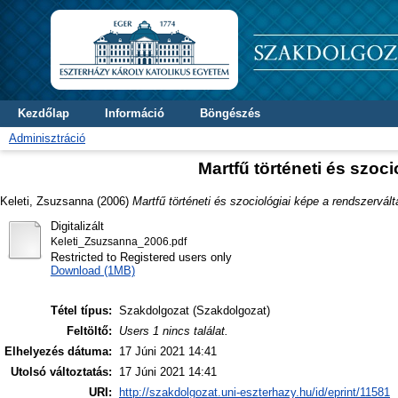
Kezdőlap
Információ
Böngészés
Adminisztráció
Martfű történeti és szoc
Keleti, Zsuzsanna
(2006)
Martfű történeti és szociológiai képe a rendszervált
Digitalizált
Keleti_Zsuzsanna_2006.pdf
Restricted to Registered users only
Download (1MB)
Tétel típus:
Szakdolgozat (Szakdolgozat)
Feltöltő:
Users 1 nincs találat.
Elhelyezés dátuma:
17 Júni 2021 14:41
Utolsó változtatás:
17 Júni 2021 14:41
URI:
http://szakdolgozat.uni-eszterhazy.hu/id/eprint/11581