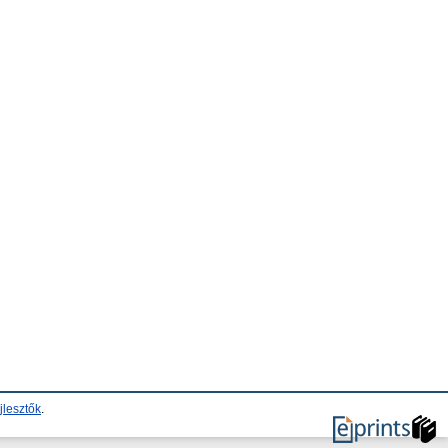
jlesztők
.