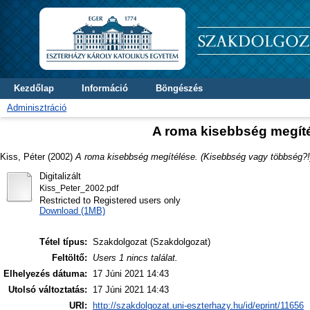
Kezdőlap
Információ
Böngészés
Adminisztráció
A roma kisebbség megíté
Kiss, Péter
(2002)
A roma kisebbség megítélése. (Kisebbség vagy többség?!
Digitalizált
Kiss_Peter_2002.pdf
Restricted to Registered users only
Download (1MB)
Tétel típus:
Szakdolgozat (Szakdolgozat)
Feltöltő:
Users 1 nincs találat.
Elhelyezés dátuma:
17 Júni 2021 14:43
Utolsó változtatás:
17 Júni 2021 14:43
URI:
http://szakdolgozat.uni-eszterhazy.hu/id/eprint/11656