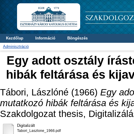
Kezdőlap
Információ
Böngészés
Adminisztráció
Egy adott osztály írá
hibák feltárása és kij
Tábori, Lászlóné
(1966)
Egy adot
mutatkozó hibák feltárása és ki
Szakdolgozat thesis, Digitalizál
Digitalizált
Tabori_Laszlone_1966.pdf