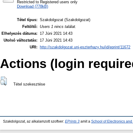
Restricted to Registered users only
Download (778kB)
Tétel típus:
Szakdolgozat (Szakdolgozat)
Feltöltő:
Users 1 nincs találat.
Elhelyezés dátuma:
17 Júni 2021 14:43
Utolsó változtatás:
17 Júni 2021 14:43
URI:
http://szakdolgozat.uni-eszterhazy.hu/id/eprint/11672
Actions (login require
Tétel szekesztése
Szakdolgozat, az alkalamzott szoftver:
EPrints 3
amit a
School of Electronics an