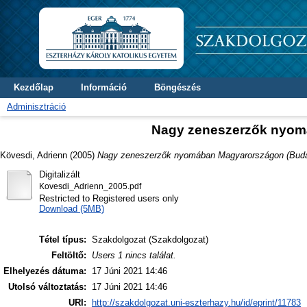
Kezdőlap
Információ
Böngészés
Adminisztráció
Nagy zeneszerzők nyom
Kövesdi, Adrienn
(2005)
Nagy zeneszerzők nyomában Magyarországon (Buda
Digitalizált
Kovesdi_Adrienn_2005.pdf
Restricted to Registered users only
Download (5MB)
Tétel típus:
Szakdolgozat (Szakdolgozat)
Feltöltő:
Users 1 nincs találat.
Elhelyezés dátuma:
17 Júni 2021 14:46
Utolsó változtatás:
17 Júni 2021 14:46
URI:
http://szakdolgozat.uni-eszterhazy.hu/id/eprint/11783