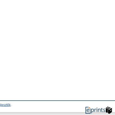
jlesztők
.