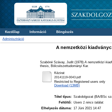
Kezdőlap
Információ
Böngészés
Adminisztráció
A nemzetközi kiadványcs
Szabóné Szávay, Judit
(1978)
A nemzetközi kiad
thesis, Bölcsészettudományi Kar.
Kézirat
20141119-0043.pdf
Restricted to Registered users only
Download (13MB)
Tétel típus:
Szakdolgozat (BA/BSc sz
Feltöltő:
Users 1 nincs találat.
Elhelyezés dátuma:
17 Júni 2021 14:47