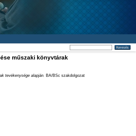
zése műszaki könyvtárak
ak tevékenysége alapján.
BA/BSc szakdolgozat