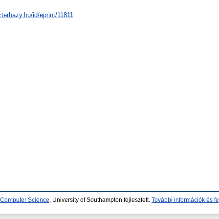
zterhazy.hu/id/eprint/11811
d Computer Science
, University of Southampton fejlesztett.
További információk és fe