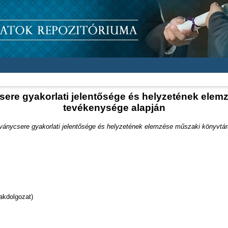
ere gyakorlati jelentősége és helyzetének elem
tevékenysége alapján
ványcsere gyakorlati jelentősége és helyzetének elemzése műszaki könyvtár
akdolgozat)