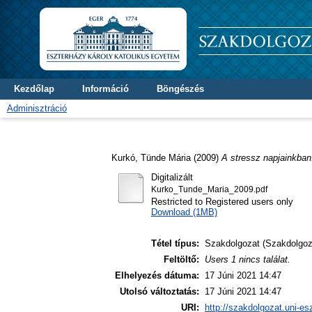
Kezdőlap
Információ
Böngészés
Adminisztráció
Kurkó, Tünde Mária
(2009)
A stressz napjainkban
Digitalizált
Kurko_Tunde_Maria_2009.pdf
Restricted to Registered users only
Download (1MB)
Tétel típus:
Szakdolgozat (Szakdolgoz
Feltöltő:
Users 1 nincs találat.
Elhelyezés dátuma:
17 Júni 2021 14:47
Utolsó változtatás:
17 Júni 2021 14:47
URI:
http://szakdolgozat.uni-es