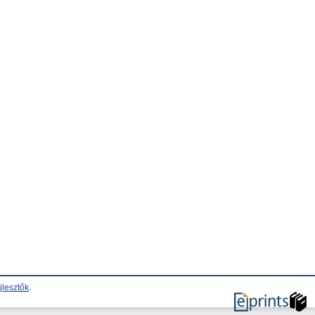
jlesztők
.