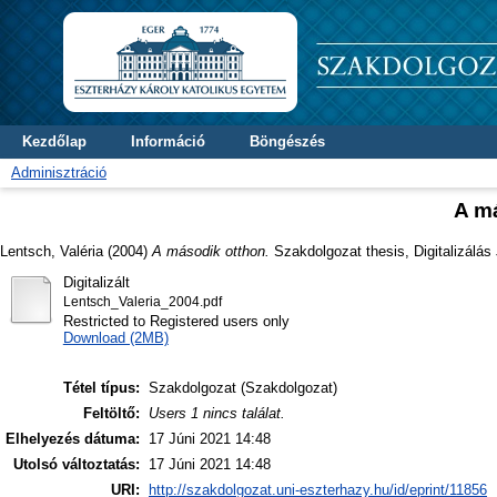
Kezdőlap
Információ
Böngészés
Adminisztráció
A m
Lentsch, Valéria
(2004)
A második otthon.
Szakdolgozat thesis, Digitalizálás
Digitalizált
Lentsch_Valeria_2004.pdf
Restricted to Registered users only
Download (2MB)
Tétel típus:
Szakdolgozat (Szakdolgozat)
Feltöltő:
Users 1 nincs találat.
Elhelyezés dátuma:
17 Júni 2021 14:48
Utolsó változtatás:
17 Júni 2021 14:48
URI:
http://szakdolgozat.uni-eszterhazy.hu/id/eprint/11856