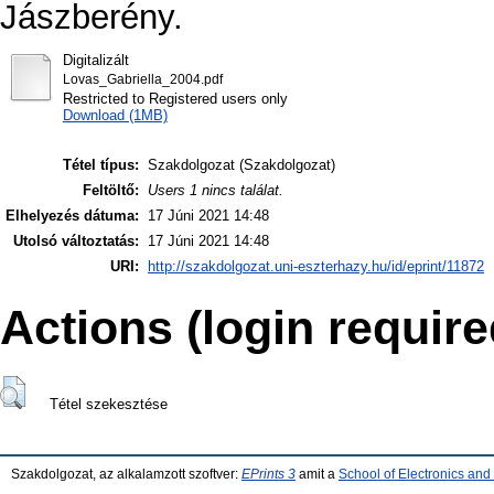
Jászberény.
Digitalizált
Lovas_Gabriella_2004.pdf
Restricted to Registered users only
Download (1MB)
Tétel típus:
Szakdolgozat (Szakdolgozat)
Feltöltő:
Users 1 nincs találat.
Elhelyezés dátuma:
17 Júni 2021 14:48
Utolsó változtatás:
17 Júni 2021 14:48
URI:
http://szakdolgozat.uni-eszterhazy.hu/id/eprint/11872
Actions (login require
Tétel szekesztése
Szakdolgozat, az alkalamzott szoftver:
EPrints 3
amit a
School of Electronics an