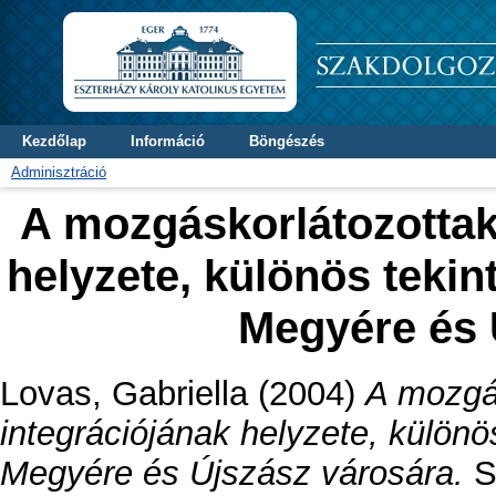
Kezdőlap
Információ
Böngészés
Adminisztráció
A mozgáskorlátozottak
helyzete, különös teki
Megyére és 
Lovas, Gabriella
(2004)
A mozgás
integrációjának helyzete, külön
Megyére és Újszász városára.
Sz