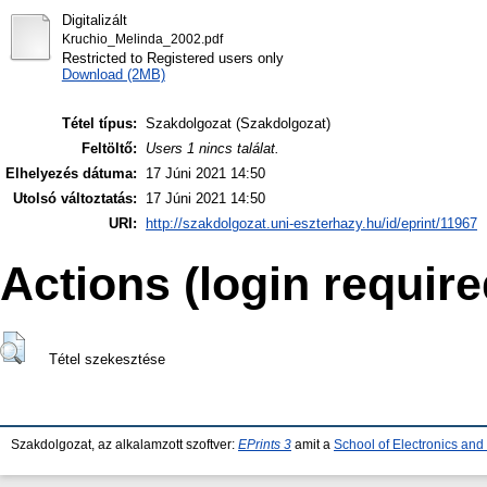
Digitalizált
Kruchio_Melinda_2002.pdf
Restricted to Registered users only
Download (2MB)
Tétel típus:
Szakdolgozat (Szakdolgozat)
Feltöltő:
Users 1 nincs találat.
Elhelyezés dátuma:
17 Júni 2021 14:50
Utolsó változtatás:
17 Júni 2021 14:50
URI:
http://szakdolgozat.uni-eszterhazy.hu/id/eprint/11967
Actions (login require
Tétel szekesztése
Szakdolgozat, az alkalamzott szoftver:
EPrints 3
amit a
School of Electronics an