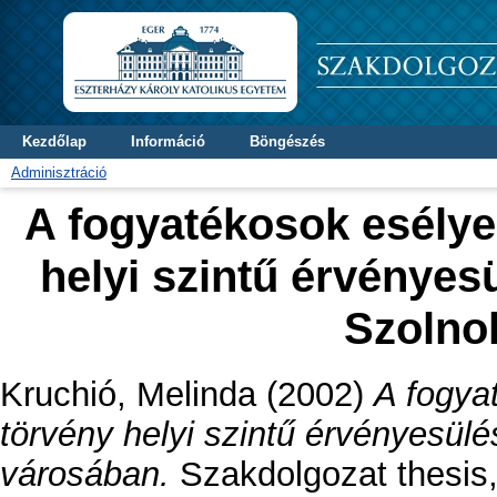
Kezdőlap
Információ
Böngészés
Adminisztráció
A fogyatékosok esélye
helyi szintű érvényes
Szolno
Kruchió, Melinda
(2002)
A fogya
törvény helyi szintű érvényesül
városában.
Szakdolgozat thesis, 